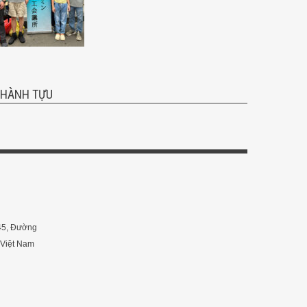
THÀNH TỰU
 45, Đường
 Việt Nam