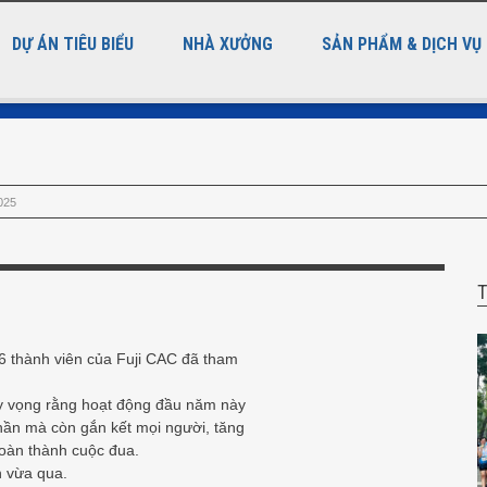
DỰ ÁN TIÊU BIỂU
NHÀ XƯỞNG
SẢN PHẨM & DỊCH VỤ
025
T
thành viên của Fuji CAC đã tham
y vọng rằng hoạt động đầu năm này
thần mà còn gắn kết mọi người, tăng
oàn thành cuộc đua.
n vừa qua.