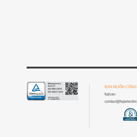
BẠN MUỐN CỘNG
fujicac-
contact@fujielectri