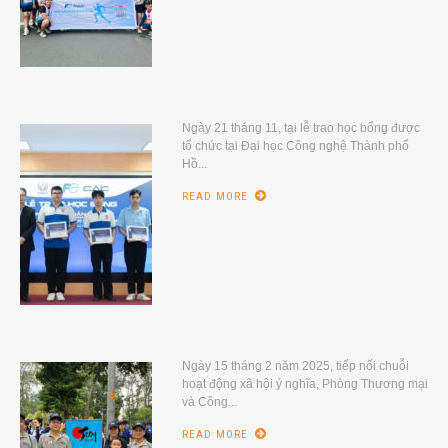
Ngày 21 tháng 11, tại lễ trao học bổng được
tổ chức tại Đại học Công nghệ Thành phố
Hồ...
READ MORE
Ngày 15 tháng 2 năm 2025, tiếp nối chuỗi
hoạt động xã hội ý nghĩa, Phòng Thương mại
và Công...
READ MORE